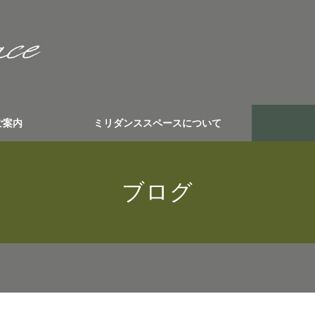
ご案内
ミリダンススペースについて
ブログ