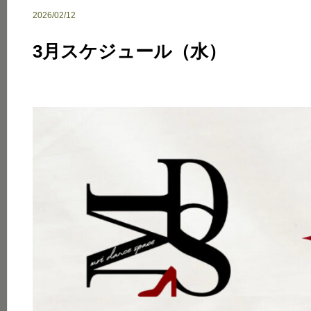
2026/02/12
3月スケジュール（水）